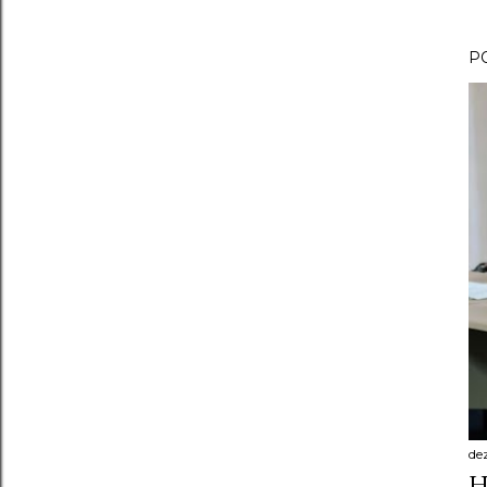
P
de
H