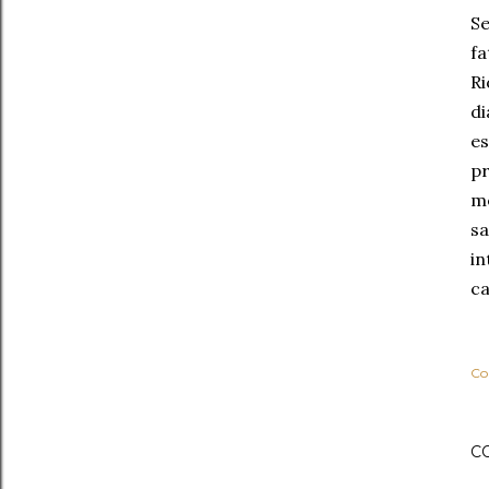
Se
fa
Ri
di
es
pr
me
sa
in
ca
Co
C