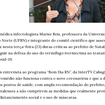
médica infectologista Marise Reis, professora da Univers
 Norte (UFRN) e integrante do comitê científico que ass
z nesta terça-feira (23) duras críticas ao prefeito de Natal
guir na defesa do uso do vermífugo ivermectina no trata
vid-19.
 entrevista ao programa “Bom Dia RN”, da InterTV Cabugi,
remédio não funciona contra o novo coronavírus e que a d
s postos de saúde, com ampla recomendação do prefeito,
talenses a não cumprirem as medidas que realmente pro
distanciamento social e o uso de máscaras.