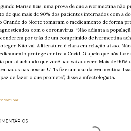
gundo Marise Reis, uma prova de que a ivermectina não p
to de que mais de 90% dos pacientes internados com a do
o Grande do Norte tomaram o medicamento de forma prof
agnosticados com o coronavírus. “Não adianta a população
conderem por trás de um comprimido de ivermectina acha
oteger. Não vai. A literatura é clara em relação a isso. Nã
dicamento protege contra a Covid. O apelo que nós faze
ia por aí achando que você não vai adoecer. Mais de 90% 
ternados nas nossas UTIs fizeram uso da ivermectina. Isso 
paz de fazer o que promete”, disse a infectologista.
mpartilhar
OMENTÁRIOS