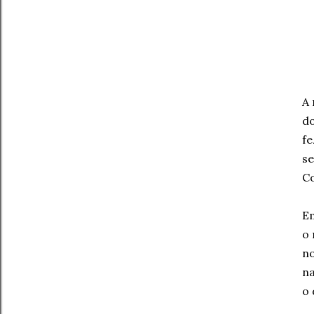
A 
do
fe
se
Co
Em
o 
no
na
o 