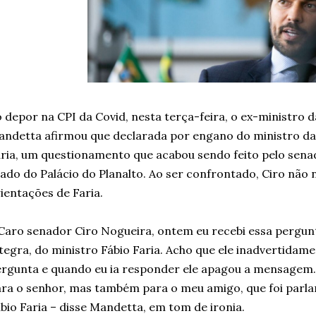
 depor na CPI da Covid, nesta terça-feira, o ex-ministro 
ndetta afirmou que declarada por engano do ministro da
ria, um questionamento que acabou sendo feito pelo senad
iado do Palácio do Planalto. Ao ser confrontado, Ciro não
ientações de Faria.
Caro senador Ciro Nogueira, ontem eu recebi essa pergun
tegra, do ministro Fábio Faria. Acho que ele inadvertida
rgunta e quando eu ia responder ele apagou a mensagem.
ra o senhor, mas também para o meu amigo, que foi parl
bio Faria – disse Mandetta, em tom de ironia.