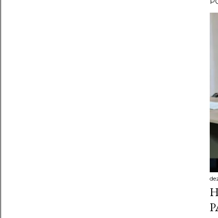
P
de
H
P