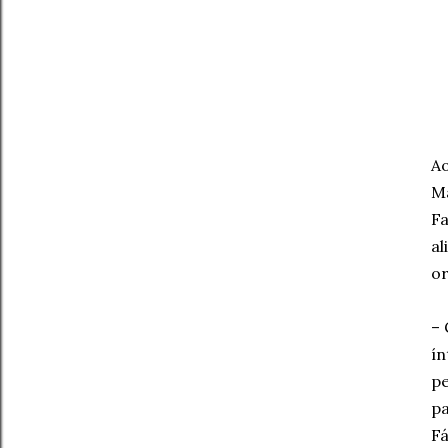
Ao
Ma
Fa
al
or
– 
ín
pe
pa
Fá