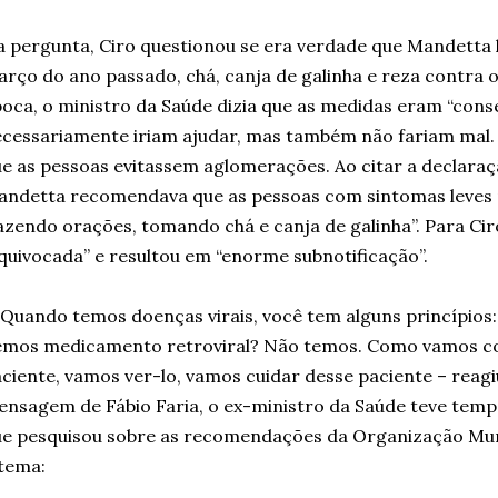
 pergunta, Ciro questionou se era verdade que Mandetta
rço do ano passado, chá, canja de galinha e reza contra 
oca, o ministro da Saúde dizia que as medidas eram “cons
cessariamente iriam ajudar, mas também não fariam mal
e as pessoas evitassem aglomerações. Ao citar a declaraç
andetta recomendava que as pessoas com sintomas leve
azendo orações, tomando chá e canja de galinha”. Para Ci
quivocada” e resultou em “enorme subnotificação”.
Quando temos doenças virais, você tem alguns princípios
emos medicamento retroviral? Não temos. Como vamos co
ciente, vamos ver-lo, vamos cuidar desse paciente – reag
nsagem de Fábio Faria, o ex-ministro da Saúde teve temp
e pesquisou sobre as recomendações da Organização Mun
 tema: