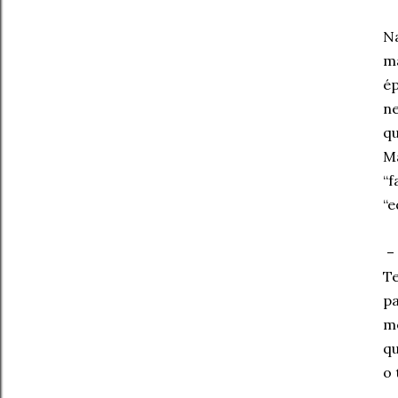
Na
ma
ép
ne
qu
M
“f
“e
– 
T
pa
me
qu
o