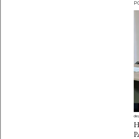
P
de
H
P