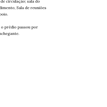
de circulação; sala do
dimento, Sala de reuniões
poio.
 o prédio passou por
nchegante.