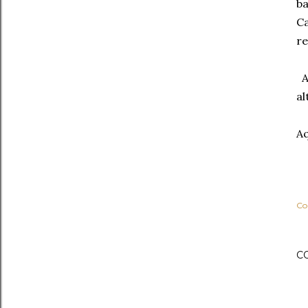
ba
Ca
re
Al
al
Aq
Co
C