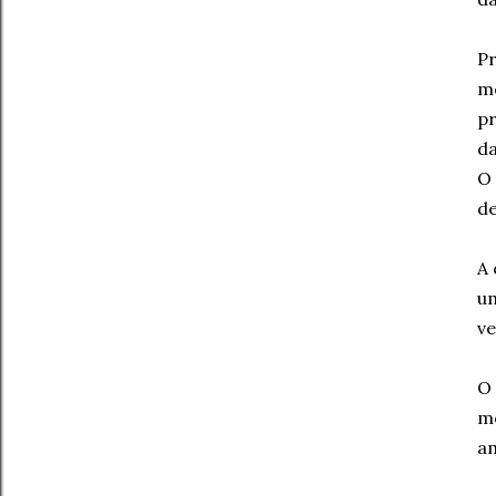
Pr
me
pr
da
O 
de
A 
um
ve
O 
me
am