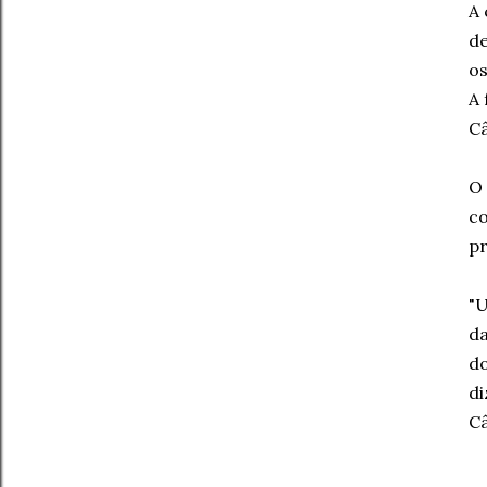
A 
de
os
A 
Câ
O 
co
pr
"U
da
do
di
C