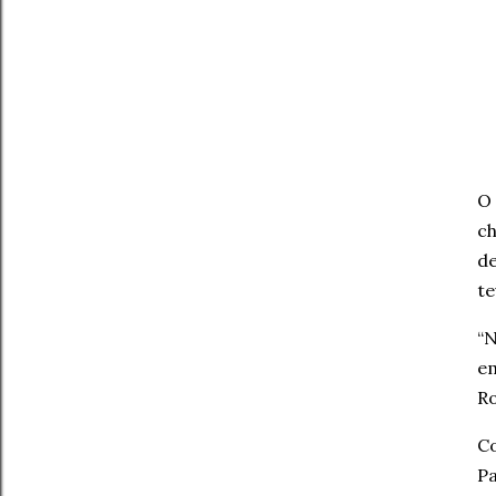
O 
ch
de
te
“N
e
Ro
Co
Pa