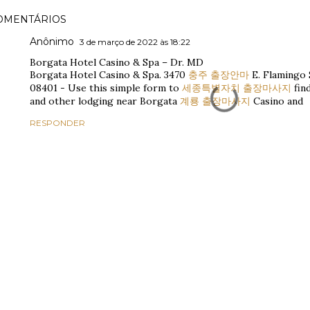
OMENTÁRIOS
Anônimo
3 de março de 2022 às 18:22
Borgata Hotel Casino & Spa – Dr. MD
Borgata Hotel Casino & Spa. 3470
충주 출장안마
E. Flamingo S
08401 - Use this simple form to
세종특별자치 출장마사지
fin
and other lodging near Borgata
계룡 출장마사지
Casino and
RESPONDER