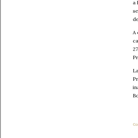
a 
se
de
A 
ca
27
Pr
La
Pr
in
Bo
Co