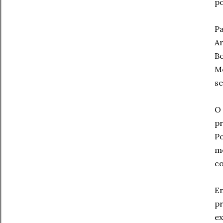
po
Pa
Ar
Bo
Mo
se
O 
p
Po
me
co
En
pr
ex