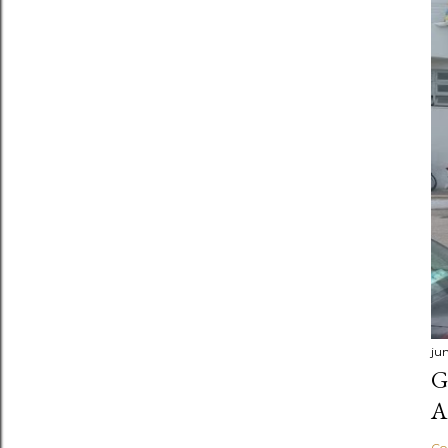
ju
G
A
Co