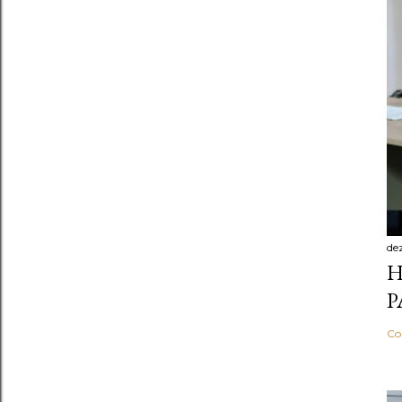
de
H
P
Co