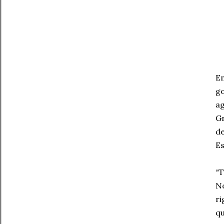
Em
go
ag
Gr
de
Es
“T
No
ri
qu