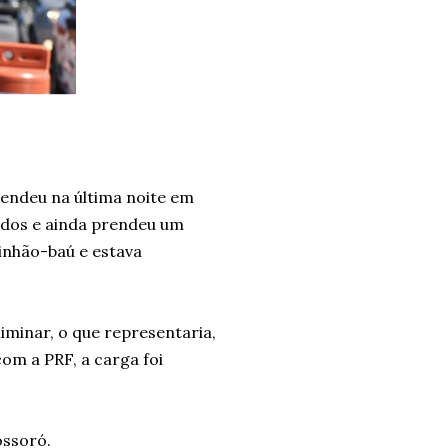
reendeu na última noite em
ados e ainda prendeu um
inhão-baú e estava
minar, o que representaria,
m a PRF, a carga foi
ossoró.