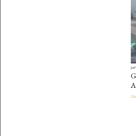
ju
G
A
Co