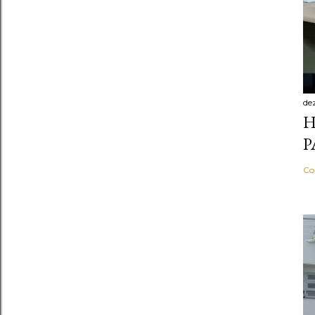
de
H
P
Co