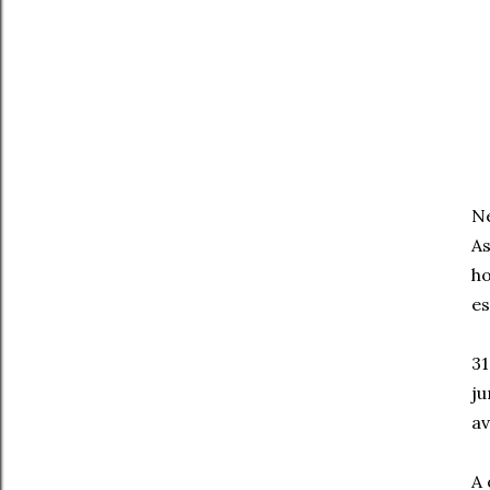
Ne
As
ho
es
31
ju
av
A 