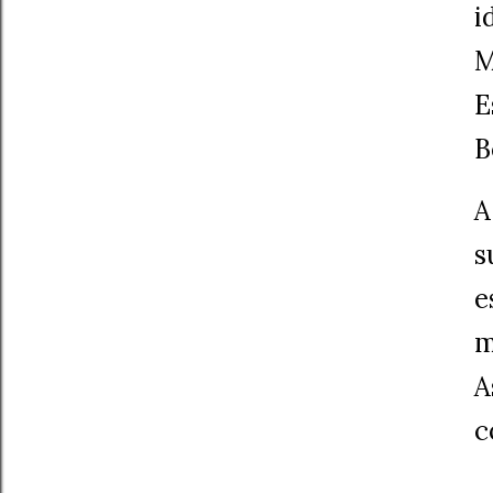
i
M
E
B
A
s
e
m
A
c