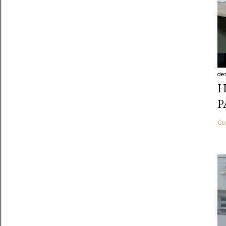
de
H
P
Co