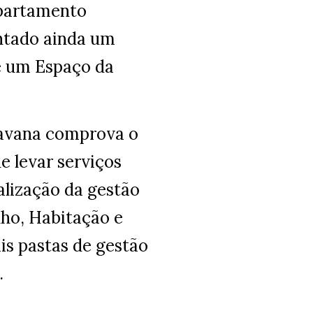
epartamento
ntado ainda um
 e um Espaço da
ravana comprova o
e levar serviços
alização da gestão
lho, Habitação e
is pastas de gestão
.