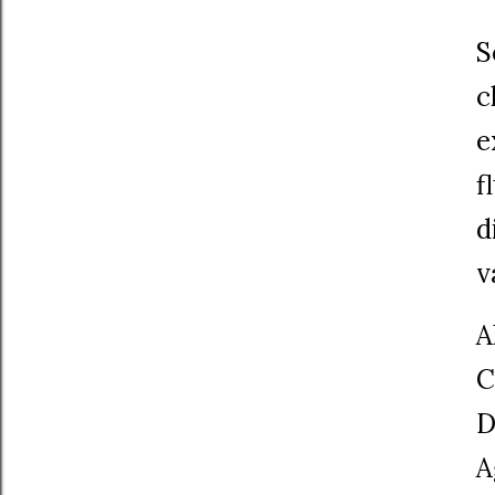
S
c
e
f
d
v
A
C
D
A