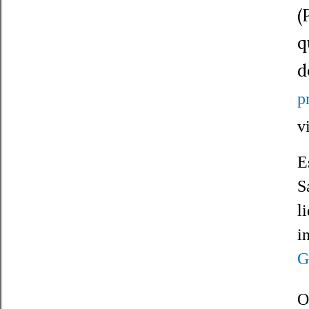
(
q
d
p
v
E
S
l
i
G
O