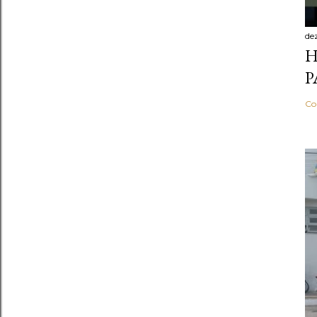
de
H
P
Co