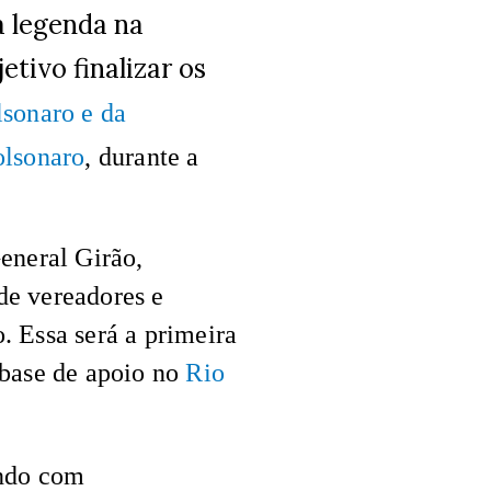
a legenda na
tivo finalizar os
lsonaro e da
lsonaro
, durante a
eneral Girão,
de vereadores e
. Essa será a primeira
 base de apoio no
Rio
ando com