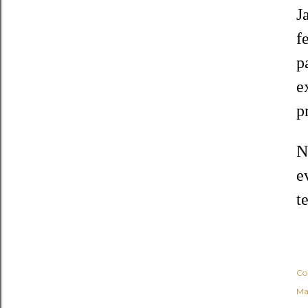
J
f
p
e
p
N
e
t
Co
Ma