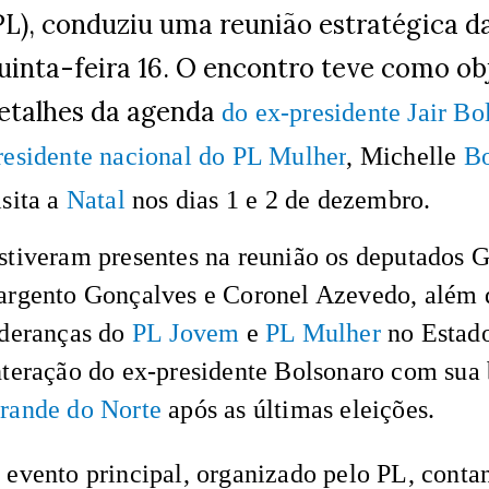
PL), conduziu uma reunião estratégica d
uinta-feira 16. O encontro teve como obje
etalhes da agenda
do ex-presidente Jair Bo
residente nacional do PL Mulher
, Michelle
Bo
isita a
Natal
nos dias 1 e 2 de dezembro.
stiveram presentes na reunião os deputados G
argento Gonçalves e Coronel Azevedo, além 
ideranças do
PL
Jovem
e
PL Mulher
no Estado
nteração do ex-presidente Bolsonaro com sua
rande do Norte
após as últimas eleições.
 evento principal, organizado pelo PL, cont