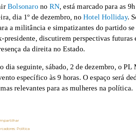
air
Bolsonaro
no
RN
, está marcado para as 9
eira, dia 1º de dezembro, no
Hotel Holliday
. 
ara a militância e simpatizantes do partido 
x-presidente, discutirem perspectivas futuras 
resença da direita no Estado.
o dia seguinte, sábado, 2 de dezembro, o PL 
vento específico às 9 horas. O espaço será de
emas relevantes para as mulheres na política.
mpartilhar
rcadores:
Política