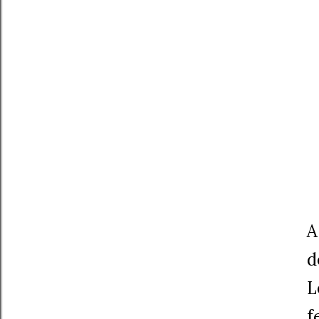
A
d
L
f