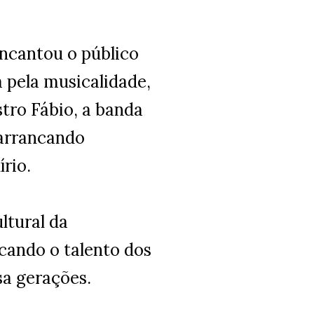
encantou o público
pela musicalidade,
tro Fábio, a banda
 arrancando
írio.
ltural da
acando o talento dos
sa gerações.