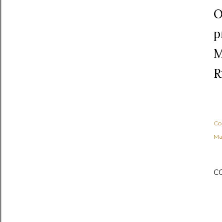
O
p
M
R
Co
Ma
C