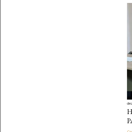
de
H
P
Co