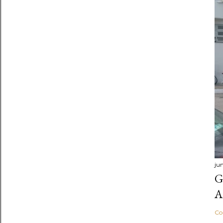
ju
G
A
Co