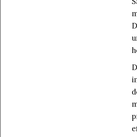
S
m
D
u
h
D
i
d
m
p
e