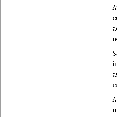
A
c
a
n
S
i
a
e
A
u