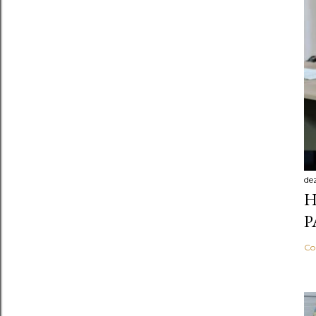
de
H
P
Co