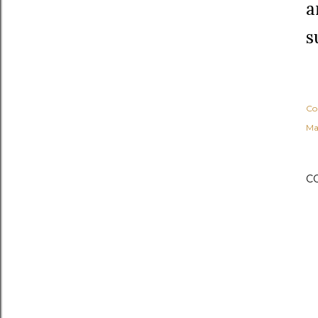
a
s
Co
Ma
C