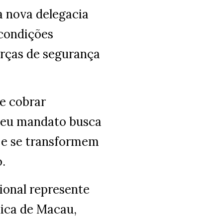
a nova delegacia
 condições
orças de segurança
e cobrar
 seu mandato busca
l e se transformem
.
ional represente
ica de Macau,